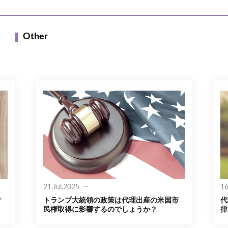
Other
21.Jul.2025
16
け
トランプ大統領の政策は代理出産の米国市
代
民権取得に影響するのでしょうか？
律