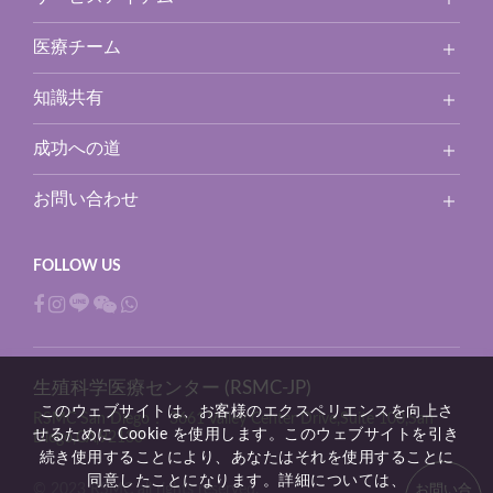
医療チーム
知識共有
成功への道
お問い合わせ
生殖科学医療センター (RSMC-JP)
このウェブサイトは、お客様のエクスペリエンスを向上さ
RSMC San Diego：
3661 Valley Center Drive,Suite 100,San
せるために Cookie を使用します。このウェブサイトを引き
Diego,CA,92130
続き使用することにより、あなたはそれを使用することに
同意したことになります。詳細については、
© 2023 RSMC all rights reserved.
お問い合