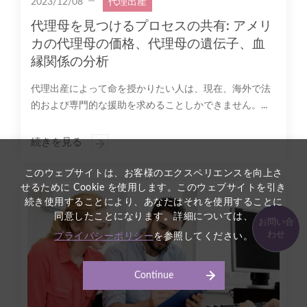
2023/12/08
代理出産
代理母を見つけるプロセスの共有: アメリ
カの代理母の価格、代理母の遺伝子、血
縁関係の分析
代理出産によって命を授かりたい人は、現在、海外で法
的および専門的な援助を求めることしかできません。...
続きを見る
このウェブサイトは、お客様のエクスペリエンスを向上さ
せるために Cookie を使用します。このウェブサイトを引き
続き使用することにより、あなたはそれを使用することに
同意したことになります。詳細については、
お問い合
わせ
プライバシーポリシー
を参照してください。
Continue