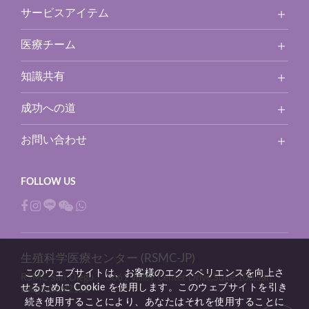
サービスアイテム
医療チーム
知識共有
成功への道
お問い合わせ
生殖科学医療センター (RSMC-JP)
このウェブサイトは、お客様のエクスペリエンスを向上さ
RSMC San Diego：
3661 Valley Center Drive,Suite 100,San
せるために Cookie を使用します。このウェブサイトを引き
Diego,CA,92130
続き使用することにより、あなたはそれを使用することに