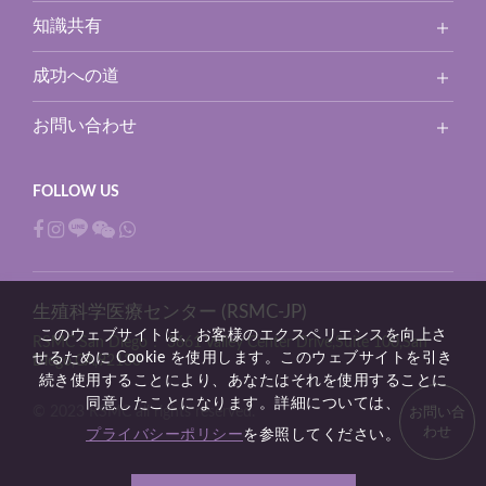
知識共有
成功への道
お問い合わせ
生殖科学医療センター (RSMC-JP)
このウェブサイトは、お客様のエクスペリエンスを向上さ
RSMC San Diego：
3661 Valley Center Drive,Suite 100,San
せるために Cookie を使用します。このウェブサイトを引き
Diego,CA,92130
続き使用することにより、あなたはそれを使用することに
同意したことになります。詳細については、
© 2023 RSMC all rights reserved.
お問い合
わせ
プライバシーポリシー
を参照してください。