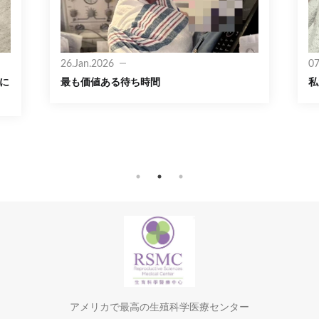
26.Jan.2026
07
いに
最も価値ある待ち時間
私
アメリカで最高の生殖科学医療センター