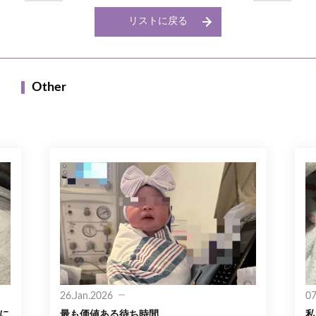
リストに戻る
Other
26.Jan.2026
07
いに
最も価値ある待ち時間
私