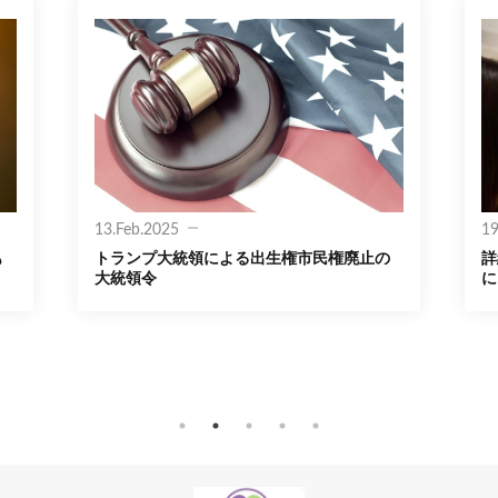
13.Feb.2025
19
も
トランプ大統領による出生権市民権廃止の
詳
大統領令
に