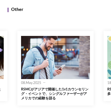
Other
08.May.2025
18
た
RSMCがアジアで開催した1v1カウンセリン
R
グ・イベントで、シングルファーザーがア
多
メリカでの経験を語る