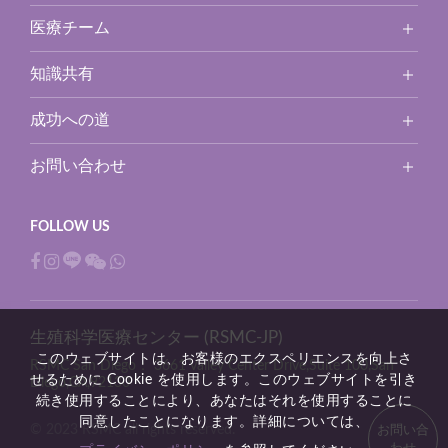
医療チーム
知識共有
成功への道
お問い合わせ
生殖科学医療センター (RSMC-JP)
このウェブサイトは、お客様のエクスペリエンスを向上さ
RSMC San Diego：
3661 Valley Center Drive,Suite 100,San
せるために Cookie を使用します。このウェブサイトを引き
Diego,CA,92130
続き使用することにより、あなたはそれを使用することに
同意したことになります。詳細については、
© 2023 RSMC all rights reserved.
お問い合