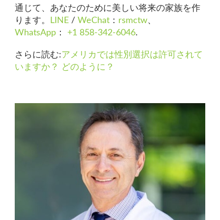
通じて、あなたのために美しい将来の家族を作
ります。
LINE
/
WeChat
：
rsmctw
、
WhatsApp
：
+1 858-342-6046
.
さらに読む:
アメリカでは性別選択は許可されて
いますか？ どのように
？