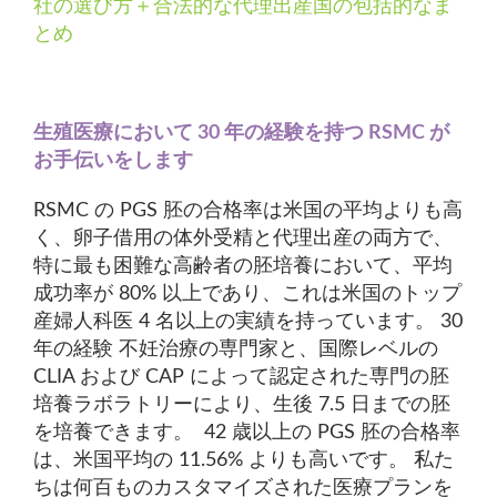
社の選び方＋合法的な代理出産国の包括的なま
とめ
生殖医療において 30 年の経験を持つ RSMC が
お手伝いをします
RSMC の PGS 胚の合格率は米国の平均よりも高
く、卵子借用の体外受精と代理出産の両方で、
特に最も困難な高齢者の胚培養において、平均
成功率が 80% 以上であり、これは米国のトップ
産婦人科医 4 名以上の実績を持っています。 30
年の経験 不妊治療の専門家と、国際レベルの
CLIA および CAP によって認定された専門の胚
培養ラボラトリーにより、生後 7.5 日までの胚
を培養できます。 42 歳以上の PGS 胚の合格率
は、米国平均の 11.56% よりも高いです。 私た
ちは何百ものカスタマイズされた医療プランを