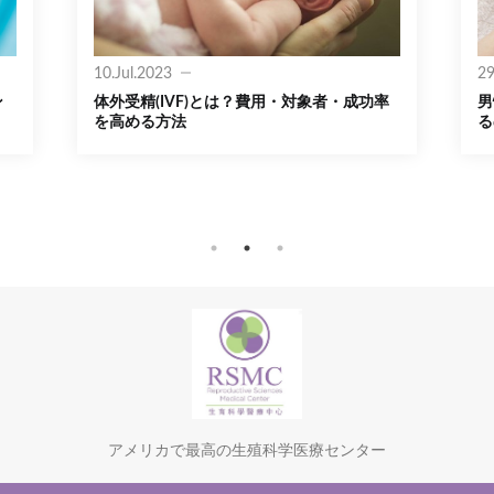
10.Jul.2023
29
ン
体外受精(IVF)とは？費用・対象者・成功率
男
を高める方法
る
アメリカで最高の生殖科学医療センター